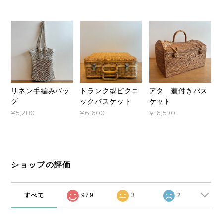
トランク型ピクニ
リネン手編みバッ
アタ 蓋付きバス
ックバスケット
グ
ケット
¥6,600
¥5,280
¥16,500
ショップの評価
すべて
979
3
2