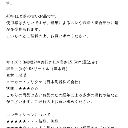
す。
40年ほど前の古いお品です。
使用感は少ないですが、経年によるスレや琺瑯の接合部分に錆
が多少見られます。
古いものとご理解の上、お買い求めください。
サイズ：(約)幅24×奥行き11×高さ15.5cm(蓋込み）
容量：(約)0.95リットル（満水時）
素材：琺瑯
メーカー：ノリタケ（日本陶器株式会社）
状態：★★★☆☆
こちらの商品は古いお品のため経年による多少の擦れや錆など
がございます。ご理解の上お買い求めください。
コンディションについて
★★★★★・・・新品、美品
★★★★☆・・・よく見ないと分からない程度のキズなどがあ