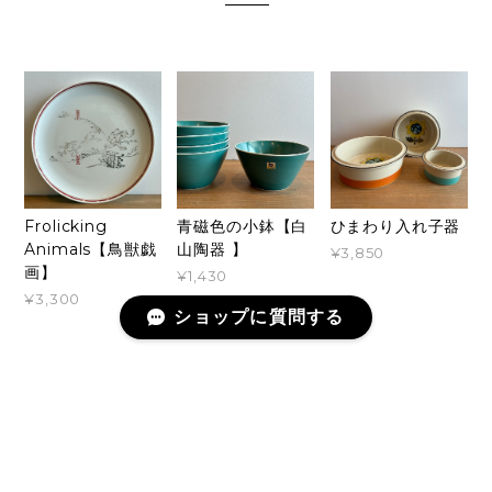
Frolicking
青磁色の小鉢【白
ひまわり入れ子器
Animals【鳥獣戯
山陶器 】
¥3,850
画】
¥1,430
¥3,300
ショップに質問する
ショップの評価
すべて
979
3
2