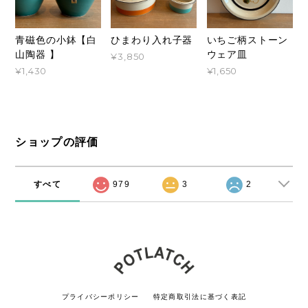
青磁色の小鉢【白
ひまわり入れ子器
いちご柄ストーン
山陶器 】
ウェア皿
¥3,850
¥1,430
¥1,650
ショップの評価
すべて
979
3
2
プライバシーポリシー
特定商取引法に基づく表記