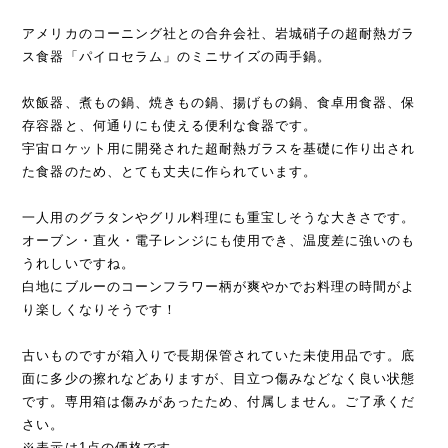
アメリカのコーニング社との合弁会社、岩城硝子の超耐熱ガラ
ス食器「パイロセラム」のミニサイズの両手鍋。
炊飯器、煮もの鍋、焼きもの鍋、揚げもの鍋、食卓用食器、保
存容器と、何通りにも使える便利な食器です。
宇宙ロケット用に開発された超耐熱ガラスを基礎に作り出され
た食器のため、とても丈夫に作られています。
一人用のグラタンやグリル料理にも重宝しそうな大きさです。
オーブン・直火・電子レンジにも使用でき、温度差に強いのも
うれしいですね。
白地にブルーのコーンフラワー柄が爽やかでお料理の時間がよ
り楽しくなりそうです！
古いものですが箱入りで長期保管されていた未使用品です。底
面に多少の擦れなどありますが、目立つ傷みなどなく良い状態
です。専用箱は傷みがあったため、付属しません。ご了承くだ
さい。
※表示は1点の価格です。