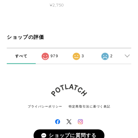
¥2,750
ショップの評価
すべて
979
3
2
プライバシーポリシー
特定商取引法に基づく表記
ショップに質問する
© POTLATCH All rights reserved.