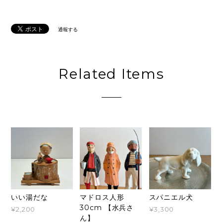
通報する
Related Items
いい湯だな
マドロス人形
スパニエル犬
30cm 【水兵さ
¥2,200
¥3,300
ん】