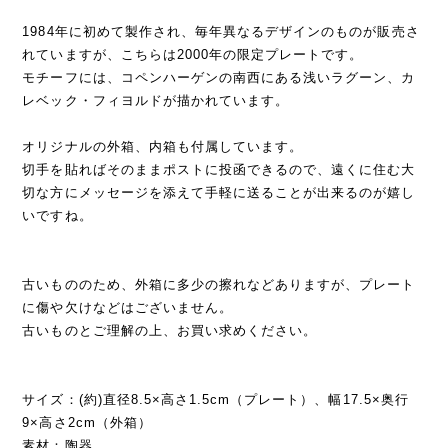
1984年に初めて製作され、毎年異なるデザインのものが販売さ
れていますが、こちらは2000年の限定プレートです。
モチーフには、コペンハーゲンの南西にある浅いラグーン、カ
レベック・フィヨルドが描かれています。
オリジナルの外箱、内箱も付属しています。
切手を貼ればそのままポストに投函できるので、遠くに住む大
切な方にメッセージを添えて手軽に送ることが出来るのが嬉し
いですね。
古いもののため、外箱に多少の擦れなどありますが、プレート
に傷や欠けなどはございません。
古いものとご理解の上、お買い求めください。
サイズ：(約)直径8.5×高さ1.5cm（プレート）、幅17.5×奥行
9×高さ2cm（外箱）
素材：陶器