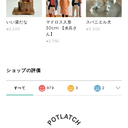
いい湯だな
マドロス人形
スパニエル犬
30cm 【水兵さ
¥2,200
¥3,300
ん】
¥2,750
ショップの評価
すべて
979
3
2