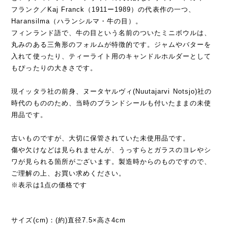
フランク／Kaj Franck（1911ー1989）の代表作の一つ、
Haransilma（ハランシルマ・牛の目）。
フィンランド語で、牛の目という名前のついたミニボウルは、
丸みのある三角形のフォルムが特徴的です。ジャムやバターを
入れて使ったり、ティーライト用のキャンドルホルダーとして
もぴったりの大きさです。
現イッタラ社の前身、ヌータヤルヴィ(Nuutajarvi Notsjo)社の
時代のもののため、当時のブランドシールも付いたままの未使
用品です。
古いものですが、大切に保管されていた未使用品です。
傷や欠けなどは見られませんが、うっすらとガラスのヨレやシ
ワが見られる箇所がございます。製造時からのものですので、
ご理解の上、お買い求めください。
※表示は1点の価格です
サイズ(cm)：(約)直径7.5×高さ4cm