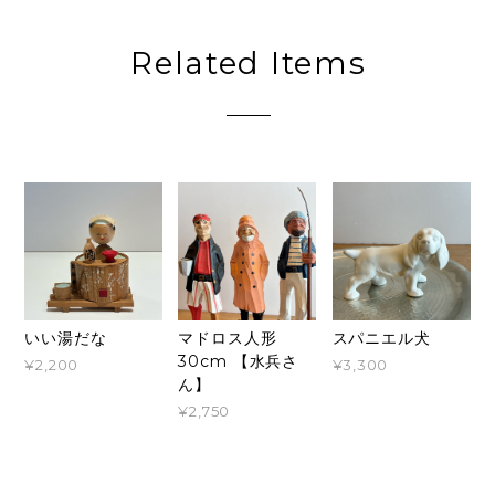
Related Items
いい湯だな
マドロス人形
スパニエル犬
30cm 【水兵さ
¥2,200
¥3,300
ん】
¥2,750