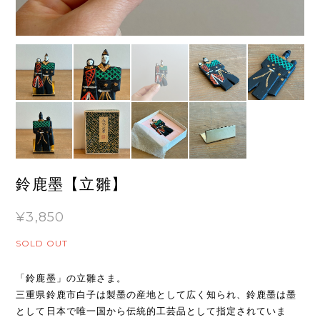
鈴鹿墨【立雛】
¥3,850
SOLD OUT
「鈴鹿墨」の立雛さま。
三重県鈴鹿市白子は製墨の産地として広く知られ、鈴鹿墨は墨
として日本で唯一国から伝統的工芸品として指定されていま