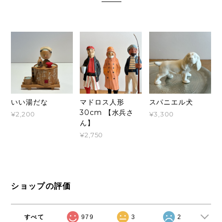
いい湯だな
マドロス人形
スパニエル犬
30cm 【水兵さ
¥2,200
¥3,300
ん】
¥2,750
ショップの評価
すべて
979
3
2