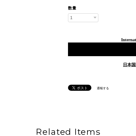
数量
Internat
日本国
通報する
Related Items