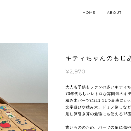
HOME
ABOUT
キティちゃんのもじ
¥2,970
大人も子供もファンの多いキティ
70年代らしいレトロな雰囲気のキ
積み木パーツには1つ1つ裏表にか
文字遊びや積み木、ドミノ倒しな
足し算引き算の勉強にも使える15
古いもののため、パーツの角に傷