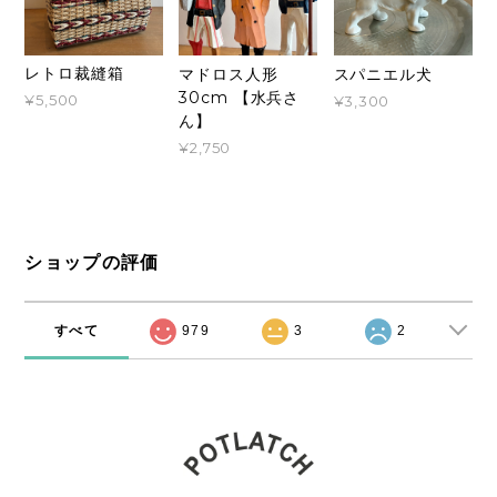
レトロ裁縫箱
マドロス人形
スパニエル犬
30cm 【水兵さ
¥5,500
¥3,300
ん】
¥2,750
ショップの評価
すべて
979
3
2