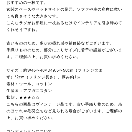
おすすめの一枚です。
玄関スペースやベッドサイドの足元、ソファや車の座席に敷い
ても良さそうな大きさです。
こんなラグがお部屋に一枚あるだけでインテリアを引き締めて
くれそうですね。
古いもののため、多少の擦れ感や補修跡などございます。
手織りもののため、部分によりサイズに若干の誤差がございま
す。ご理解の上、お買い求めください。
サイズ：約W46〜48×D49.5〜50cm（フリンジ含ま
ず）/2cm（フリンジ長さ）、厚み約1㎝
素材：ウール、コットン
生産国：アフガニスタン
状態：★★★☆☆
こちらの商品はヴィンテージ品です。古い手織り物のため、糸
のほつれや毛羽立ちなど見られる場合がございます。ご理解の
上、お買い求めください。
コンディションについて