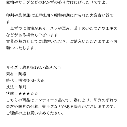
煮物やサラダなどのおかずの盛り付けにぴったりですよ。
印判や染付皿は江戸後期〜昭和初期に作られた大変古い器で
す。
一点ずつに個性があり、スレや歪み、若干のがたつきや釜キズ
などがある場合もございます。
古器の魅力としてご理解いただき、ご購入いただきますようお
願いいたします。
サイズ：約直径19.5×高さ7cm
素材：陶器
時代：明治後期~大正
技法：印判
状態：★★★☆☆
こちらの商品はアンティーク品です。器により、印判のずれや
焼灰や陶片の付着、釜キズなどがある場合がございますので、
ご理解の上お買い求めください。