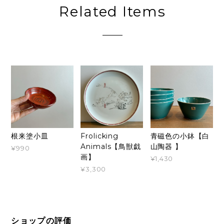
Related Items
根来塗小皿
Frolicking
青磁色の小鉢【白
Animals【鳥獣戯
山陶器 】
¥990
画】
¥1,430
¥3,300
ショップの評価